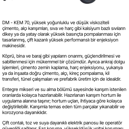
DM - KEM 70, yüksek yoğunluklu ve düşük viskoziteli
çimento, alçı karışımları, sıva ve harç gibi kalsiyum bazlı sıvıların
dikey ya da yatay olarak yüksek basınçta pompalanması için
tasarlanmış, çift kazanlı yüksek performanslı bir enjeksiyon
makinesidir.
Köprü, bina ve baraj gibi yapıların onarımı, güçlendirilmesi ve
sabitlenmesi için mükemmel bir çözümdür. Ayrıca ankraj dolgu
işlemleri, çimento zemin kaplama, harç enjeksiyonu, yukarıya
ya da inşaata doğru çimento, alçı, kireç pompalama, kil
transferi, tünel çalışmaları ve prefabrik üretim için de idealdir.
Entegre mikseri ve su alma bölümü sayesinde karışım istenilen
oranlarda kolayca hazırlanabilir. Hazırlanan karışım hortum ile
uygulama alanına taşınır; hortum uçları, ihtiyaca göre kolayca
değiştirilebilir. Karışımla temas eden tüm parçalar yıkanabilir ve
korozyona dayanıklıdır.
Çift contalı, toz ve suya dayanıklı elektrik panosu ile operatör
güvenliği sağlanır. Faz koruma, yüksek/düşük voltaj koruması,