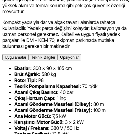
yüksek akım ve termal koruma gibi pek çok güvenlik özelliği
mevcuttur.
Kompakt yapısıyla dar ve alçak tavanlı alanlarda rahatça
kullanılabilir. Yedek parça değişimi kolaydır; kalibrasyon ya da
uzman personel gerekmez. Kaliteli ve uygun fiyatlı yedek
parçaları ile DM - KEM 70, ekipman parkınızda mutlaka
bulunması gereken bir makinedir.
Uygulamalar
Teknik Bilgiler
Opsiyonlar
Ebatlar:
300 × 90 × 165 cm
Brüt Ağırlık:
580 kg
Rotor Tipi:
P8
Teorik Pompalama Kapasitesi:
70 lt/dk
Azami Çıkış Basıncı:
40 bar
Çıkış Hortum Çapı:
1 inç
Azami Gönderme Mesafesi (Dikey):
80 m
Azami Gönderme Mesafesi (Yatay):
100 m
Ana Motor Gücü:
7,5 kW
Karıştırıcı Motor Gücü:
3 × 2 kW
Voltaj / Frekans:
380 V / 50 Hz
Toplam Sarfiyat:
13,5 kW